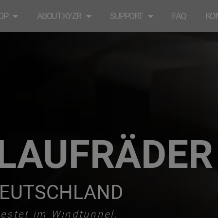
OP
ABOUT KYZR
SUPPORT
FAQ
KO
LAUFRÄDER
DEUTSCHLAND
testet im Windtunnel.