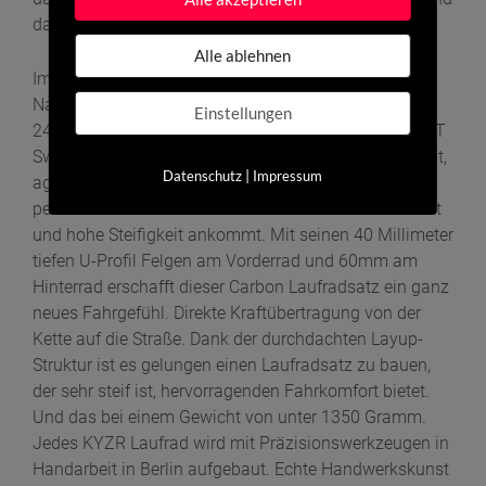
das bei einer Innenmaulweite von jetzt 23 Millimeter.
Alle ablehnen
Im Zentrum des Laufradsatz dreht sich DT Swiss
Nabentechnik. Wahlweise als Version mit DT Swiss
Einstellungen
240 EXP Nabe oder High-End und noch leichter mit DT
Swiss 180 EXP Nabe und SINC Ceramic Lagern. Leicht,
|
Datenschutz
Impressum
agil, antrittsstark und absolut zuverlässig. Ein
perfekter Laufradsatz wenn es auf minimales Gewicht
und hohe Steifigkeit ankommt. Mit seinen 40 Millimeter
tiefen U-Profil Felgen am Vorderrad und 60mm am
Hinterrad erschafft dieser Carbon Laufradsatz ein ganz
neues Fahrgefühl. Direkte Kraftübertragung von der
Kette auf die Straße. Dank der durchdachten Layup-
Struktur ist es gelungen einen Laufradsatz zu bauen,
der sehr steif ist, hervorragenden Fahrkomfort bietet.
Und das bei einem Gewicht von unter 1350 Gramm.
Jedes KYZR Laufrad wird mit Präzisionswerkzeugen in
Handarbeit in Berlin aufgebaut. Echte Handwerkskunst