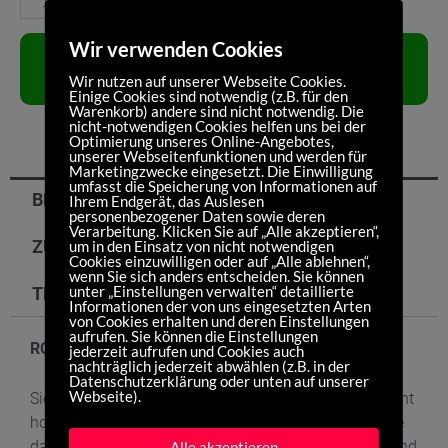
Wir verwenden Cookies
IN DEN
WARENKORB
Wir nutzen auf unserer Webseite Cookies.
Einige Cookies sind notwendig (z.B. für den
Warenkorb) andere sind nicht notwendig. Die
nicht-notwendigen Cookies helfen uns bei der
Optimierung unseres Online-Angebotes,
unserer Webseitenfunktionen und werden für
Marketingzwecke eingesetzt. Die Einwilligung
umfasst die Speicherung von Informationen auf
BESCHREIBUNG
Ihrem Endgerät, das Auslesen
personenbezogener Daten sowie deren
Verarbeitung. Klicken Sie auf „Alle akzeptieren“,
ZUSÄTZLICHE INFORMATIONEN
um in den Einsatz von nicht notwendigen
Cookies einzuwilligen oder auf „Alle ablehnen“,
wenn Sie sich anders entscheiden. Sie können
unter „Einstellungen verwalten“ detaillierte
TECHNISCHE DATEN
Informationen der von uns eingesetzten Arten
von Cookies erhalten und deren Einstellungen
aufrufen. Sie können die Einstellungen
RC PRO – The New Generation
jederzeit aufrufen und Cookies auch
nachträglich jederzeit abwählen (z.B. in der
Datenschutzerklärung oder unten auf unserer
Webseite).
Sie ist da: unsere neue Laufradgeneration. Bei gewohnt
hoher Steifigkeit haben wir bei der neuen RC Pro Serie
das Laufradgewicht signifikant reduzieren können. Und
Alle akzeptieren