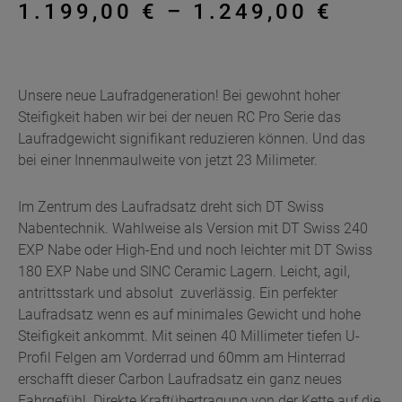
Preis
1.199,00
€
–
1.249,00
€
1.199
bis
Unsere neue Laufradgeneration! Bei gewohnt hoher
Steifigkeit haben wir bei der neuen RC Pro Serie das
1.249
Laufradgewicht signifikant reduzieren können. Und das
bei einer Innenmaulweite von jetzt 23 Milimeter.
Im Zentrum des Laufradsatz dreht sich DT Swiss
Nabentechnik. Wahlweise als Version mit DT Swiss 240
EXP Nabe oder High-End und noch leichter mit DT Swiss
180 EXP Nabe und SINC Ceramic Lagern. Leicht, agil,
antrittsstark und absolut zuverlässig. Ein perfekter
Laufradsatz wenn es auf minimales Gewicht und hohe
Steifigkeit ankommt. Mit seinen 40 Millimeter tiefen U-
Profil Felgen am Vorderrad und 60mm am Hinterrad
erschafft dieser Carbon Laufradsatz ein ganz neues
Fahrgefühl. Direkte Kraftübertragung von der Kette auf die