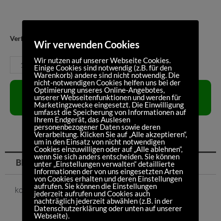
Shimano
Verfügbarkeit:
Vorrätig
Wir verwenden Cookies
Bremscheibe
Wir nutzen auf unserer Webseite Cookies.
160mm
Einige Cookies sind notwendig (z.B. für den
Warenkorb) andere sind nicht notwendig. Die
Menge
nicht-notwendigen Cookies helfen uns bei der
Optimierung unseres Online-Angebotes,
IN DEN
unserer Webseitenfunktionen und werden für
WARENKORB
Marketingzwecke eingesetzt. Die Einwilligung
umfasst die Speicherung von Informationen auf
Ihrem Endgerät, das Auslesen
personenbezogener Daten sowie deren
Verarbeitung. Klicken Sie auf „Alle akzeptieren“,
um in den Einsatz von nicht notwendigen
Cookies einzuwilligen oder auf „Alle ablehnen“,
wenn Sie sich anders entscheiden. Sie können
BESCHREIBUNG
unter „Einstellungen verwalten“ detaillierte
Informationen der von uns eingesetzten Arten
von Cookies erhalten und deren Einstellungen
aufrufen. Sie können die Einstellungen
komplett montiert
jederzeit aufrufen und Cookies auch
nachträglich jederzeit abwählen (z.B. in der
Datenschutzerklärung oder unten auf unserer
Webseite).