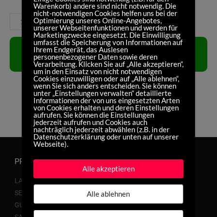
Warenkorb) andere sind nicht notwendig. Die
nicht-notwendigen Cookies helfen uns bei der
Sram
Optimierung unseres Online-Angebotes,
unserer Webseitenfunktionen und werden für
XDR
Marketingzwecke eingesetzt. Die Einwilligung
umfasst die Speicherung von Informationen auf
-
IN DEN
Ihrem Endgerät, das Auslesen
12s
personenbezogener Daten sowie deren
WARENKORB
Verarbeitung. Klicken Sie auf „Alle akzeptieren“,
Menge
um in den Einsatz von nicht notwendigen
Cookies einzuwilligen oder auf „Alle ablehnen“,
wenn Sie sich anders entscheiden. Sie können
unter „Einstellungen verwalten“ detaillierte
Informationen der von uns eingesetzten Arten
von Cookies erhalten und deren Einstellungen
aufrufen. Sie können die Einstellungen
jederzeit aufrufen und Cookies auch
nachträglich jederzeit abwählen (z.B. in der
Datenschutzerklärung oder unten auf unserer
Webseite).
PRODUKTE
Alle akzeptieren
LAUFRÄDER
SERVICE
Alle ablehnen
GUTSCHEINE
SALE %