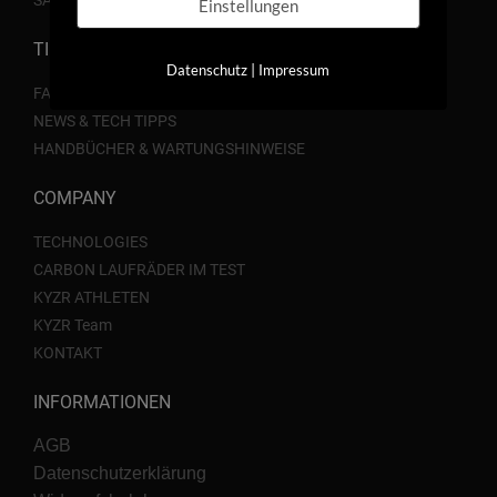
Einstellungen
TIPPS & TRICKS
|
Datenschutz
Impressum
FAQ
NEWS & TECH TIPPS
HANDBÜCHER & WARTUNGSHINWEISE
COMPANY
TECHNOLOGIES
CARBON LAUFRÄDER IM TEST
KYZR ATHLETEN
KYZR Team
KONTAKT
INFORMATIONEN
AGB
Datenschutzerklärung