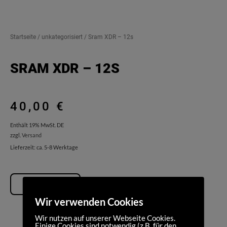
Startseite
/
unkategorisiert
/ Sram XDR – 12s
SRAM XDR – 12S
40,00
€
Enthält 19% MwSt. DE
zzgl.
Versand
Lieferzeit: ca. 5-8 Werktage
MEHR INFOS
Wir verwenden Cookies
Wir nutzen auf unserer Webseite Cookies.
Einige Cookies sind notwendig (z.B. für den