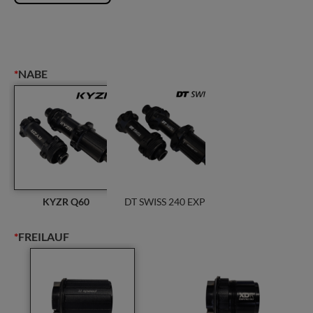
*
NABE
RC45
DISC
|
Carbon
Laufradsatz
-
weiß
Menge
KYZR Q60
DT SWISS 240 EXP
*
FREILAUF