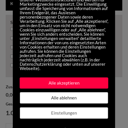
KASSETTE
Marketingzwecke eingesetzt. Die Einwilligung
umfasst die Speicherung von Informationen auf
Ihrem Endgerät, das Auslesen
personenbezogener Daten sowie deren
Verarbeitung. Klicken Sie auf „Alle akzeptieren“,
Shimano 11-fach oder 12-fach
um in den Einsatz von nicht notwendigen
90,00
€
Ultegra Kassette 11s | 11-25 Zähne
Cookies einzuwilligen oder auf „Alle ablehnen“,
wenn Sie sich anders entscheiden. Sie können
90,00
€
unter „Einstellungen verwalten“ detaillierte
Ultegra Kassette 11s | 11-28 Zähne
Informationen der von uns eingesetzten Arten
von Cookies erhalten und deren Einstellungen
95,00
€
Ultegra Kassette 11s | 11-30 Zähne
aufrufen. Sie können die Einstellungen
jederzeit aufrufen und Cookies auch
110,00
€
Ultegra Kassette 12s | 11-30 Zähne
nachträglich jederzeit abwählen (z.B. in der
Datenschutzerklärung oder unten auf unserer
110,00
€
Ultegra Kassette 12s | 11-34 Zähne
Webseite).
Alle akzeptieren
Zusatzoptionen inkl. MwSt.
0,00 €
Alle ablehnen
Gesamtsumme inkl MwSt.
1.099,00
€
Einstellungen