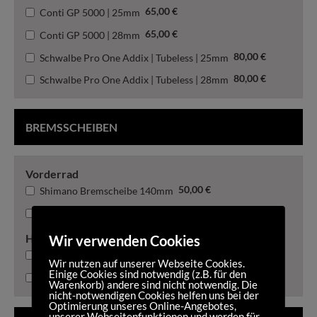
65,00
€
Conti GP 5000 | 25mm
65,00
€
Conti GP 5000 | 28mm
80,00
€
Schwalbe Pro One Addix | Tubeless | 25mm
80,00
€
Schwalbe Pro One Addix | Tubeless | 28mm
BREMSSCHEIBEN
Vorderrad
50,00
€
Shimano Bremscheibe 140mm
50,00
€
Shimano Bremscheibe 160mm
Hinterrad
Wir verwenden Cookies
50,00
€
Shimano Bremscheibe 140mm
Wir nutzen auf unserer Webseite Cookies.
Einige Cookies sind notwendig (z.B. für den
50,00
€
Shimano Bremscheibe 160mm
Warenkorb) andere sind nicht notwendig. Die
nicht-notwendigen Cookies helfen uns bei der
Optimierung unseres Online-Angebotes,
unserer Webseitenfunktionen und werden für