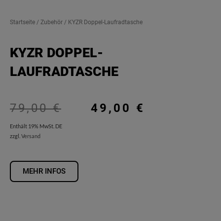
Startseite
/
Zubehör
/ KYZR Doppel-Laufradtasche
KYZR DOPPEL-
LAUFRADTASCHE
Ursprünglicher
Aktueller
79,00
€
49,00
€
Preis
Preis
Enthält 19% MwSt. DE
zzgl.
Versand
war:
ist:
79,00 €
49,00 €.
MEHR INFOS