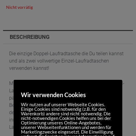
Nicht vorrätig
BESCHREIBUNG
Die einzige Doppel-Laufradtasche die Du teilen kannst
und als zwei vollwertige Einzel-Laufradtaschen
verwenden kannst!
Mit unserer dick gepolsterten und geräumigen Doppel-
Laufradtasche kann Deinem Laufradsatz nichts mehr
Wir verwenden Cookies
passieren. Passend für zwei Laufräder bis 28″ mit
Wir nutzen auf unserer Webseite Cookies.
Bereifung. Durchdacht bis ins letzte Detail: von
Einige Cookies sind notwendig (z.B. für den
den abwaschbaren Innenseiten bis zu den
Warenkorb) andere sind nicht notwendig. Die
nicht-notwendigen Cookies helfen uns bei der
innenliegenden Zubehörtaschen lässt diese
Optimierung unseres Online-Angebotes,
Laufradtasche keine Wünsche offen.
unserer Webseitenfunktionen und werden für
Marketingzwecke eingesetzt. Die Einwilligung