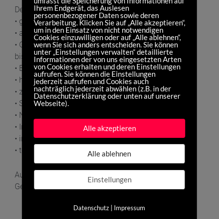
umfasst die Speicherung von Informationen auf
Ihrem Endgerät, das Auslesen
Details:
personenbezogener Daten sowie deren
• gepolsterte Laufradtasche für zwei Laufräder
Verarbeitung. Klicken Sie auf „Alle akzeptieren“,
um in den Einsatz von nicht notwendigen
• aus reißfestem Nylongewebe
Cookies einzuwilligen oder auf „Alle ablehnen“,
wenn Sie sich anders entscheiden. Sie können
• Größe: Innen-Ø: ca. 720 mm (passend für Laufräder
unter „Einstellungen verwalten“ detaillierte
bis 29×2,25″, je nach Stollenprofil ggf. Luft ablassen)
Informationen der von uns eingesetzten Arten
von Cookies erhalten und deren Einstellungen
• Breite ca. 200 mm
aufrufen. Sie können die Einstellungen
• hochwertiger farbiger Reißverschluss
jederzeit aufrufen und Cookies auch
nachträglich jederzeit abwählen (z.B. in der
• zwei Trageschlaufen
Datenschutzerklärung oder unten auf unserer
Webseite).
• Schultergurt
• Naben/Zahnkranzschutz
• Innentasche Maße ca. 300 x 150 mm
Alle akzeptieren
• innen abwaschbar
• teilbar durch hochwertige Reißverschluß
Alle ablehnen
Außenmaße: 720 x 200 mm
Einstellungen
Gewicht:. ca. 1.800 g
|
Datenschutz
Impressum