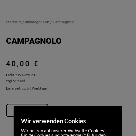
Startseite
/
unkategorisiert
/ Campagnolo
CAMPAGNOLO
40,00
€
Enthält 19% MwSt. DE
zzgl.
Versand
Lieferzeit: ca. 5-8 Werktage
MEHR INFOS
Wir verwenden Cookies
Wir nutzen auf unserer Webseite Cookies.
Einige Cookies sind notwendig (z.B. für den