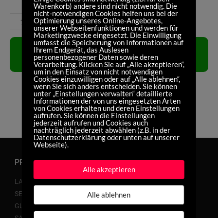
Warenkorb) andere sind nicht notwendig. Die
nicht-notwendigen Cookies helfen uns bei der
Campagnolo
Optimierung unseres Online-Angebotes,
unserer Webseitenfunktionen und werden für
Menge
Marketingzwecke eingesetzt. Die Einwilligung
umfasst die Speicherung von Informationen auf
IN DEN
Ihrem Endgerät, das Auslesen
personenbezogener Daten sowie deren
WARENKORB
Verarbeitung. Klicken Sie auf „Alle akzeptieren“,
um in den Einsatz von nicht notwendigen
Cookies einzuwilligen oder auf „Alle ablehnen“,
wenn Sie sich anders entscheiden. Sie können
unter „Einstellungen verwalten“ detaillierte
Informationen der von uns eingesetzten Arten
von Cookies erhalten und deren Einstellungen
aufrufen. Sie können die Einstellungen
jederzeit aufrufen und Cookies auch
nachträglich jederzeit abwählen (z.B. in der
Datenschutzerklärung oder unten auf unserer
Webseite).
PRODUKTE
Alle akzeptieren
LAUFRÄDER
SERVICE
Alle ablehnen
GUTSCHEINE
SALE %