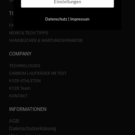
Einstellungen
TIPPS & TRICKS
|
Datenschutz
Impressum
FAQ
NEWS & TECH TIPPS
HANDBÜCHER & WARTUNGSHINWEISE
COMPANY
TECHNOLOGIES
CARBON LAUFRÄDER IM TEST
KYZR ATHLETEN
KYZR Team
KONTAKT
INFORMATIONEN
AGB
Datenschutzerklärung